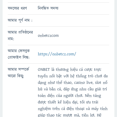
সদস্যের ধরণ
নিবন্ধিত সদস্য
আমার পূর্ণ নাম :
আমার প্রতিষ্ঠানের
onbetczcom
নাম:
আমার ফেসবুক
https://onbetcz.com/
প্রোফাইল লিঙ্ক:
আমার সম্পর্কে
ONBET là thương hiệu cá cược trực
আরো কিছু:
tuyến nổi bật với hệ thống trò chơi đa
dạng như thể thao, casino live, slot nổ
hũ và bắn cá, đáp ứng nhu cầu giải trí
toàn diện của người chơi. Nền tảng
được thiết kế hiện đại, tối ưu trải
nghiệm trên cả điện thoại và máy tính
giúp thao tác mượt mà, tiện lợi. Hệ