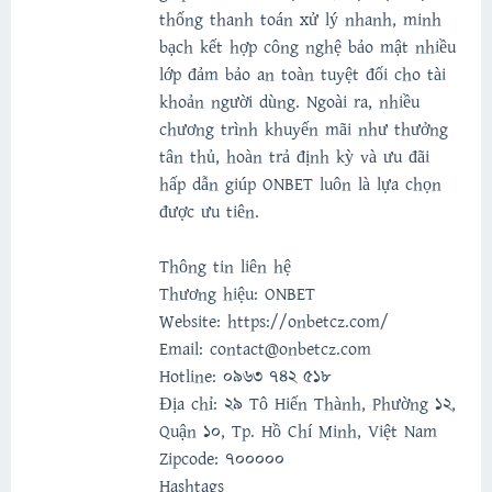
thống thanh toán xử lý nhanh, minh
bạch kết hợp công nghệ bảo mật nhiều
lớp đảm bảo an toàn tuyệt đối cho tài
khoản người dùng. Ngoài ra, nhiều
chương trình khuyến mãi như thưởng
tân thủ, hoàn trả định kỳ và ưu đãi
hấp dẫn giúp ONBET luôn là lựa chọn
được ưu tiên.
Thông tin liên hệ
Thương hiệu: ONBET
Website: https://onbetcz.com/
Email: contact@onbetcz.com
Hotline: 0963 742 518
Địa chỉ: 29 Tô Hiến Thành, Phường 12,
Quận 10, Tp. Hồ Chí Minh, Việt Nam
Zipcode: 700000
Hashtags