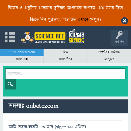
বিজ্ঞান ও প্রযুক্তির প্রশ্নোত্তর দুনিয়ায় আপনাকে স্বাগতম! প্রশ্ন-উত্তর দিয়ে
জিতে নিন পুরস্কার, বিস্তারিত
এখানে
দেখুন।
লগ ইন
সদস্যঃ onbetczcom
ফিড
সাম্প্রতিক কর্মকান্ড
সকল প্রশ্ন
সকল উত্তর
Badges
সদস্যঃ onbetczcom
আমি সদস্য হয়েছি
3 মাস (since 30 এপ্রিল)