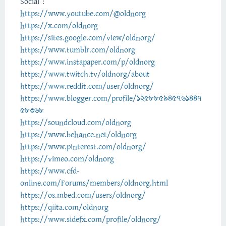
Social :
https://www.youtube.com/@oldnorg
https://x.com/oldnorg
https://sites.google.com/view/oldnorg/
https://www.tumblr.com/oldnorg
https://www.instapaper.com/p/oldnorg
https://www.twitch.tv/oldnorg/about
https://www.reddit.com/user/oldnorg/
https://www.blogger.com/profile/125885945761447
58368
https://soundcloud.com/oldnorg
https://www.behance.net/oldnorg
https://www.pinterest.com/oldnorg/
https://vimeo.com/oldnorg
https://www.cfd-
online.com/Forums/members/oldnorg.html
https://os.mbed.com/users/oldnorg/
https://qiita.com/oldnorg
https://www.sidefx.com/profile/oldnorg/