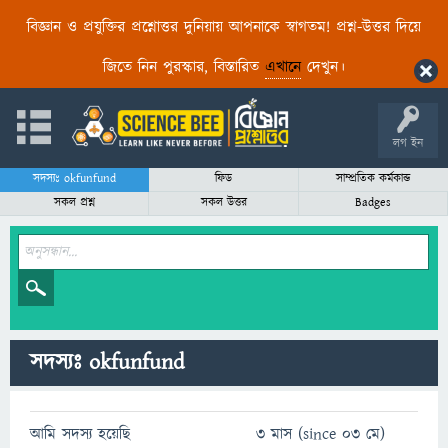
বিজ্ঞান ও প্রযুক্তির প্রশ্নোত্তর দুনিয়ায় আপনাকে স্বাগতম! প্রশ্ন-উত্তর দিয়ে
জিতে নিন পুরস্কার, বিস্তারিত
এখানে
দেখুন।
লগ ইন
সদস্যঃ okfunfund
ফিড
সাম্প্রতিক কর্মকান্ড
সকল প্রশ্ন
সকল উত্তর
Badges
সদস্যঃ okfunfund
আমি সদস্য হয়েছি
3 মাস (since 03 মে)