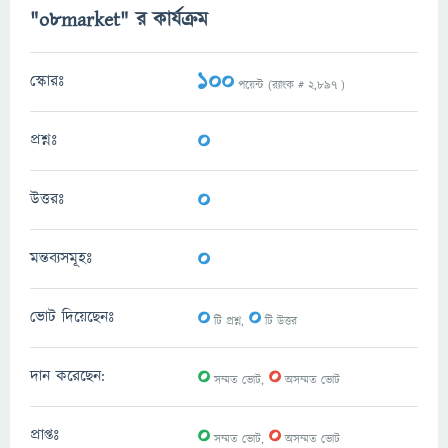
"o8market" র কার্যক্রম
100
স্কোরঃ
পয়েন্ট (র‌্যাংক #
2,897
)
0
প্রশ্নঃ
0
উত্তরঃ
0
মন্তব্যসমূহঃ
0
0
ভোট দিয়েছেনঃ
টি প্রশ্ন,
টি উত্তর
0
0
দান করেছেন:
সম্মত ভোট,
অসম্মত ভোট
0
0
প্রাপ্তঃ
সম্মত ভোট,
অসম্মত ভোট