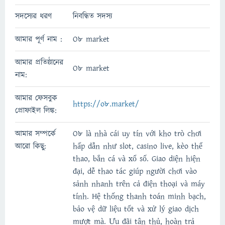
সদস্যের ধরণ
নিবন্ধিত সদস্য
আমার পূর্ণ নাম :
O8 market
আমার প্রতিষ্ঠানের
O8 market
নাম:
আমার ফেসবুক
https://o8.market/
প্রোফাইল লিঙ্ক:
আমার সম্পর্কে
O8 là nhà cái uy tín với kho trò chơi
আরো কিছু:
hấp dẫn như slot, casino live, kèo thể
thao, bắn cá và xổ số. Giao diện hiện
đại, dễ thao tác giúp người chơi vào
sảnh nhanh trên cả điện thoại và máy
tính. Hệ thống thanh toán minh bạch,
bảo vệ dữ liệu tốt và xử lý giao dịch
mượt mà. Ưu đãi tân thủ, hoàn trả