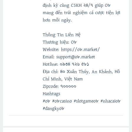
định kỳ cùng CSKH 24/7 giúp O8
mang đến trải nghiệm cá cược tiện lợi
hơn mỗi ngày.
Thông Tin Liên Hệ
Thương hiệu: O8
Website: https://o8.market/
Email: support@o8.market
Hotline: 0934 726 581
Địa chỉ: 40 Xuân Thủy, An Khánh, Hồ
Chí Minh, Việt Nam
Zipcode: 700000
Hashtags
#o8 #o8casino #slotgameo8 #nhacaio8
#dangkyo8