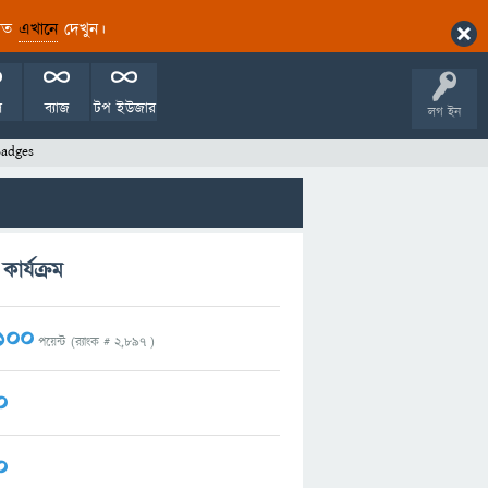
ারিত
এখানে
দেখুন।
ল
ব্যাজ
টপ ইউজার
লগ ইন
Badges
র্যক্রম
100
পয়েন্ট (র‌্যাংক #
2,897
)
0
0