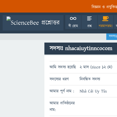
বিজ্ঞান ও প্রযুক্
বী হোম
প্রশ্ন
গরমাগরম!
সদস্য
সদস্যঃ nhacaiuytinncocom
আমি সদস্য হয়েছি
2 মাস (since 12 মে)
সদস্যের ধরণ
নিবন্ধিত সদস্য
আমার পূর্ণ নাম :
Nhà Cái Uy Tín
আমার প্রতিষ্ঠানের
নাম: