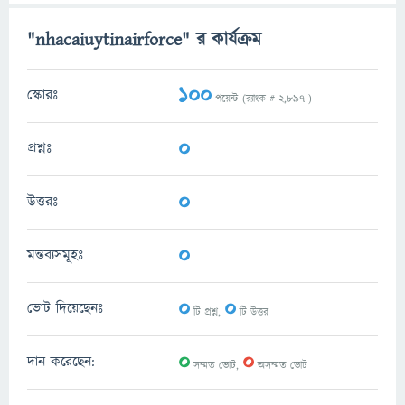
"nhacaiuytinairforce" র কার্যক্রম
100
স্কোরঃ
পয়েন্ট (র‌্যাংক #
2,897
)
0
প্রশ্নঃ
0
উত্তরঃ
0
মন্তব্যসমূহঃ
0
0
ভোট দিয়েছেনঃ
টি প্রশ্ন,
টি উত্তর
0
0
দান করেছেন:
সম্মত ভোট,
অসম্মত ভোট