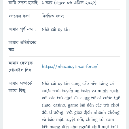
আমি সদস্য হয়েছি
1 বছর (since 06 এপ্রিল 2025)
সদস্যের ধরণ
নিবন্ধিত সদস্য
আমার পূর্ণ নাম :
Nhà cái uy tín
আমার প্রতিষ্ঠানের
নাম:
আমার ফেসবুক
https://nhacaiuytin.airforce/
প্রোফাইল লিঙ্ক:
আমার সম্পর্কে
Nhà cái uy tín cung cấp nền tảng cá
আরো কিছু:
cược trực tuyến an toàn và minh bạch,
với các trò chơi đa dạng từ cá cược thể
thao, casino, game bài đến các trò chơi
đổi thưởng. Với giao dịch nhanh chóng
và bảo mật tuyệt đối, chúng tôi cam
kết mang đến cho người chơi một trải