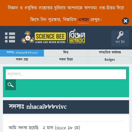
বিজ্ঞান ও প্রযুক্তির প্রশ্নোত্তর দুনিয়ায় আপনাকে স্বাগতম! প্রশ্ন-উত্তর দিয়ে
জিতে নিন পুরস্কার, বিস্তারিত
এখানে
দেখুন।
লগ ইন
সদস্যঃ nhacai888vivc
ফিড
সাম্প্রতিক কর্মকান্ড
সকল প্রশ্ন
সকল উত্তর
Badges
সদস্যঃ nhacai888vivc
আমি সদস্য হয়েছি
2 মাস (since 18 মে)