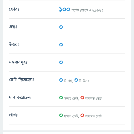
100
স্কোরঃ
পয়েন্ট (র‌্যাংক #
2,897
)
0
প্রশ্নঃ
0
উত্তরঃ
0
মন্তব্যসমূহঃ
0
0
ভোট দিয়েছেনঃ
টি প্রশ্ন,
টি উত্তর
0
0
দান করেছেন:
সম্মত ভোট,
অসম্মত ভোট
0
0
প্রাপ্তঃ
সম্মত ভোট,
অসম্মত ভোট