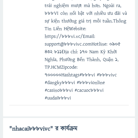
trải nghiệm mượt mà hơn. Ngoài ra,
888VI còn nổi bật với nhiều ưu đãi và
sự kiện thưởng giá trị mỗi tuần.Thông
Tin Liên HệWebsite:
https://888vi.vc/Email:
support@888vivc.comHotline: 0905
432 811Địa chỉ: 170 Nam Kỳ Khởi
Nghĩa, Phường Bến Thành, Quận 1,
TP.HCMZipcode:
700000Hashtags#888vi #888vivc
#dangky888vi #888vionline
#casino888vi #cacuoc888vi
#uudai888vi
"nhacai888vivc" র কার্যক্রম