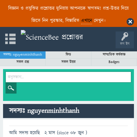
বিজ্ঞান ও প্রযুক্তির প্রশ্নোত্তর দুনিয়ায় আপনাকে স্বাগতম! প্রশ্ন-উত্তর দিয়ে
জিতে নিন পুরস্কার, বিস্তারিত
এখানে
দেখুন।
লগ ইন
সদস্যঃ nguyenminhthanh
ফিড
সাম্প্রতিক কর্মকান্ড
সকল প্রশ্ন
সকল উত্তর
Badges
সদস্যঃ nguyenminhthanh
আমি সদস্য হয়েছি
2 মাস (since 08 জুন )