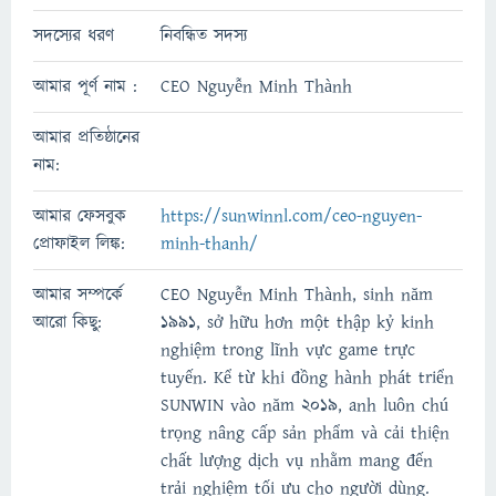
সদস্যের ধরণ
নিবন্ধিত সদস্য
আমার পূর্ণ নাম :
CEO Nguyễn Minh Thành
আমার প্রতিষ্ঠানের
নাম:
আমার ফেসবুক
https://sunwinnl.com/ceo-nguyen-
প্রোফাইল লিঙ্ক:
minh-thanh/
আমার সম্পর্কে
CEO Nguyễn Minh Thành, sinh năm
আরো কিছু:
1991, sở hữu hơn một thập kỷ kinh
nghiệm trong lĩnh vực game trực
tuyến. Kể từ khi đồng hành phát triển
SUNWIN vào năm 2019, anh luôn chú
trọng nâng cấp sản phẩm và cải thiện
chất lượng dịch vụ nhằm mang đến
trải nghiệm tối ưu cho người dùng.