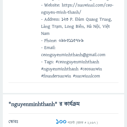
- Website: https://sunwinnl.com/ceo-
nguyen-minh-thanh/
- Address: 123 P. Đàm Quang Trung,
Làng Trạm, Long Biên, Hà Nội, Việt
Nam
- Phone: 0985115789
- Email:
ceonguyenminhthanh@gmail.com
- Tags: #ceonguyenminhthanh
#nguyenminhthanh #ceosunwin
#foundersunwin #sunwinnlcom
"nguyenminhthanh" র কার্যক্রম
100
স্কোরঃ
পয়েন্ট (র‌্যাংক #
2,897
)