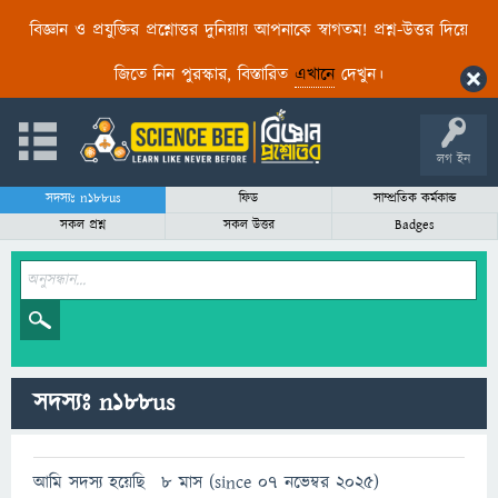
বিজ্ঞান ও প্রযুক্তির প্রশ্নোত্তর দুনিয়ায় আপনাকে স্বাগতম! প্রশ্ন-উত্তর দিয়ে
জিতে নিন পুরস্কার, বিস্তারিত
এখানে
দেখুন।
লগ ইন
সদস্যঃ n188us
ফিড
সাম্প্রতিক কর্মকান্ড
সকল প্রশ্ন
সকল উত্তর
Badges
সদস্যঃ n188us
আমি সদস্য হয়েছি
8 মাস (since 07 নভেম্বর 2025)