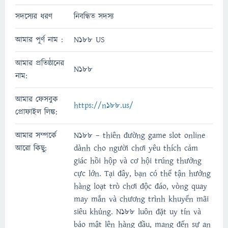
সদস্যের ধরণ
নিবন্ধিত সদস্য
আমার পূর্ণ নাম :
N188 US
আমার প্রতিষ্ঠানের
N188
নাম:
আমার ফেসবুক
https://n188.us/
প্রোফাইল লিঙ্ক:
আমার সম্পর্কে
N188 – thiên đường game slot online
আরো কিছু:
dành cho người chơi yêu thích cảm
giác hồi hộp và cơ hội trúng thưởng
cực lớn. Tại đây, bạn có thể tận hưởng
hàng loạt trò chơi độc đáo, vòng quay
may mắn và chương trình khuyến mãi
siêu khủng. N188 luôn đặt uy tín và
bảo mật lên hàng đầu, mang đến sự an