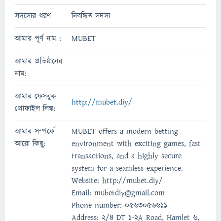
সদস্যের ধরণ
নিবন্ধিত সদস্য
আমার পূর্ণ নাম :
MUBET
আমার প্রতিষ্ঠানের
নাম:
আমার ফেসবুক
http://mubet.diy/
প্রোফাইল লিঙ্ক:
আমার সম্পর্কে
MUBET offers a modern betting
আরো কিছু:
environment with exciting games, fast
transactions, and a highly secure
system for a seamless experience.
Website: http://mubet.diy/
Email: mubetdiy@gmail.com
Phone number: 0563056611
Address: 2/4 DT 1-2A Road, Hamlet 6,