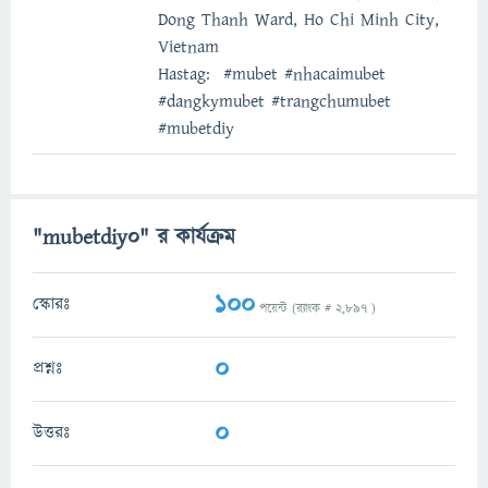
Dong Thanh Ward, Ho Chi Minh City,
Vietnam
Hastag: #mubet #nhacaimubet
#dangkymubet #trangchumubet
#mubetdiy
"mubetdiy0" র কার্যক্রম
100
স্কোরঃ
পয়েন্ট (র‌্যাংক #
2,897
)
0
প্রশ্নঃ
0
উত্তরঃ