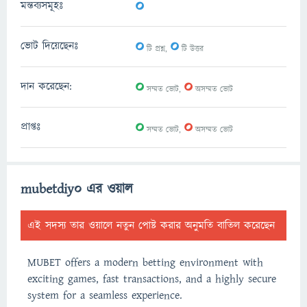
0
মন্তব্যসমূহঃ
0
0
ভোট দিয়েছেনঃ
টি প্রশ্ন,
টি উত্তর
0
0
দান করেছেন:
সম্মত ভোট,
অসম্মত ভোট
0
0
প্রাপ্তঃ
সম্মত ভোট,
অসম্মত ভোট
mubetdiy0 এর ওয়াল
এই সদস্য তার ওয়ালে নতুন পোষ্ট করার অনুমতি বাতিল করেছেন
MUBET offers a modern betting environment with
exciting games, fast transactions, and a highly secure
system for a seamless experience.