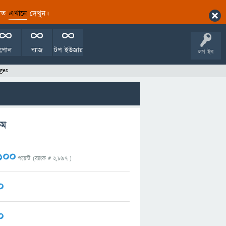
ারিত
এখানে
দেখুন।
পোল
ব্যাজ
টপ ইউজার
লগ ইন
ges
রম
100
পয়েন্ট (র‌্যাংক #
2,897
)
0
0