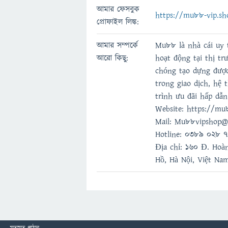
আমার ফেসবুক
https://mu88-vip.sh
প্রোফাইল লিঙ্ক:
আমার সম্পর্কে
Mu88 là nhà cái uy 
আরো কিছু:
hoạt động tại thị t
chóng tạo dựng đượ
trong giao dịch, hệ
trình ưu đãi hấp dẫn,
Website: https://mu
Mail: Mu88vipshop@
Hotline: 0389 028 
Địa chỉ: 160 Đ. Hoà
Hồ, Hà Nội, Việt Na