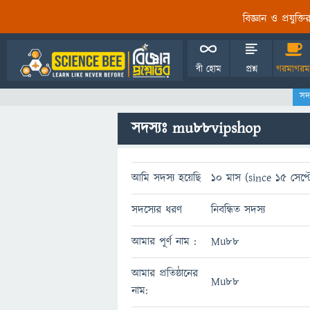
বিজ্ঞান ও প্রযুক্
বী হোম
প্রশ্ন
গরমাগরম
সদ
সদস্যঃ mu88vipshop
আমি সদস্য হয়েছি
10 মাস (since 15 সেপ্ট
সদস্যের ধরণ
নিবন্ধিত সদস্য
আমার পূর্ণ নাম :
Mu88
আমার প্রতিষ্ঠানের
Mu88
নাম: