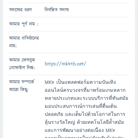
সদস্যের ধরণ
নিবন্ধিত সদস্য
আমার পূর্ণ নাম :
আমার প্রতিষ্ঠানের
নাম:
আমার ফেসবুক
https://mk8th.net/
প্রোফাইল লিঙ্ক:
আমার সম্পর্কে
MK8 เป็นแพลตฟอร์มความบันเทิง
আরো কিছু:
ออนไลน์ครบวงจรที่มาพร้อมเกมหลาก
หลายประเภทและระบบบริการที่ทันสมัย
มอบประสบการณ์การเล่นที่ตื่นเต้น
ปลอดภัย และเต็มไปด้วยโอกาสในการ
ลุ้นรางวัลใหญ่ ด้วยเทคโนโลยีล้ำสมัย
และการพัฒนาอย่างต่อเนื่อง MK8