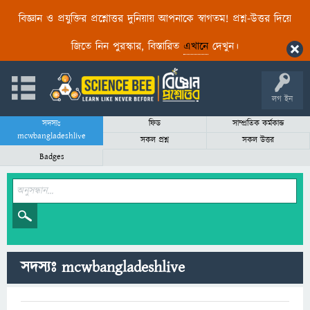
বিজ্ঞান ও প্রযুক্তির প্রশ্নোত্তর দুনিয়ায় আপনাকে স্বাগতম! প্রশ্ন-উত্তর দিয়ে
জিতে নিন পুরস্কার, বিস্তারিত
এখানে
দেখুন।
লগ ইন
সদস্যঃ
ফিড
সাম্প্রতিক কর্মকান্ড
mcwbangladeshlive
সকল প্রশ্ন
সকল উত্তর
Badges
সদস্যঃ mcwbangladeshlive