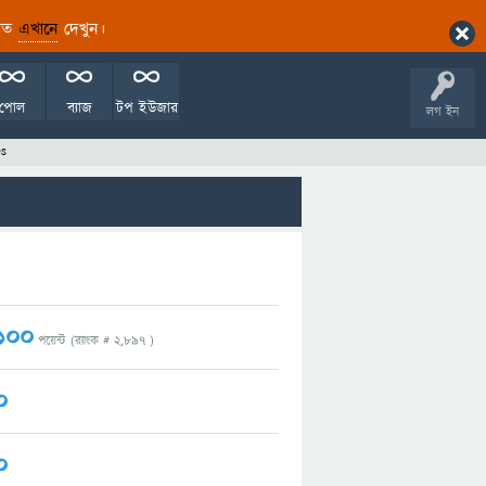
ারিত
এখানে
দেখুন।
পোল
ব্যাজ
টপ ইউজার
লগ ইন
s
100
পয়েন্ট (র‌্যাংক #
2,897
)
0
0