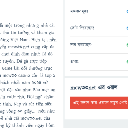
মন্তব্যসমূহঃ
à một trong những nhà cái
ভোট দিয়েছেনঃ
 thủ tin tưởng và tham gia
rường Việt Nam. Hiện tại, nền
দান করেছেন:
uyến mcw33.net cung cấp đa
ò chơi đình đám như: Cá độ
c tuyến, Đá gà trực tiếp
প্রাপ্তঃ
, Game bài đổi thưởng trực
u mcw33 casino còn là top 1
 khách nhất năm 2024 với
mcw33net এর ওয়াল
bật đặc sắc như: Bảo mật an
hân cược thủ, Đội ngũ chăm
এই সদস্য তার ওয়ালে নতুন পোষ্
 tình, Nạp và rút tiền siêu
ng vòng 90 giây,... Nếu như
về nhà cái mcw33.net của
ăng ký thành viên ngay hôm