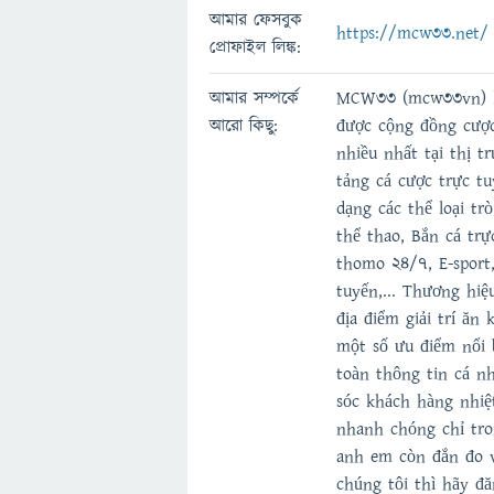
আমার ফেসবুক
https://mcw33.net/
প্রোফাইল লিঙ্ক:
আমার সম্পর্কে
MCW33 (mcw33vn) l
আরো কিছু:
được cộng đồng cược
nhiều nhất tại thị t
tảng cá cược trực t
dạng các thể loại tr
thể thao, Bắn cá trự
thomo 24/7, E-sport
tuyến,... Thương hiệ
địa điểm giải trí ăn
một số ưu điểm nổi 
toàn thông tin cá n
sóc khách hàng nhiệt
nhanh chóng chỉ tro
anh em còn đắn đo 
chúng tôi thì hãy đ