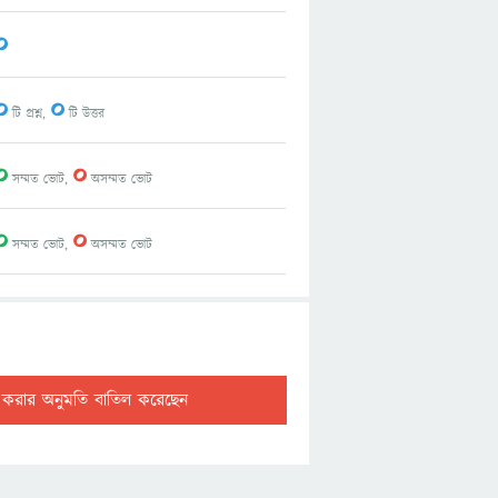
0
0
0
টি প্রশ্ন,
টি উত্তর
0
0
সম্মত ভোট,
অসম্মত ভোট
0
0
সম্মত ভোট,
অসম্মত ভোট
ট করার অনুমতি বাতিল করেছেন