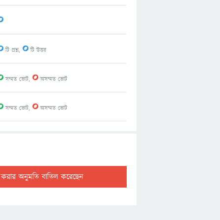
0
0
0
টি প্রশ্ন,
টি উত্তর
0
0
সম্মত ভোট,
অসম্মত ভোট
0
0
সম্মত ভোট,
অসম্মত ভোট
ট করার অনুমতি বাতিল করেছেন