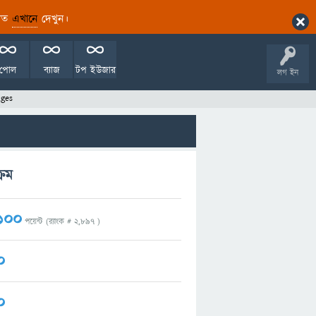
ারিত
এখানে
দেখুন।
পোল
ব্যাজ
টপ ইউজার
লগ ইন
ges
্রম
100
পয়েন্ট (র‌্যাংক #
2,897
)
0
0