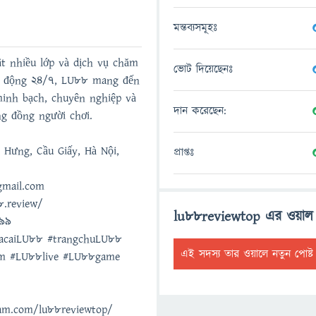
মন্তব্যসমূহঃ
t nhiều lớp và dịch vụ chăm
ভোট দিয়েছেনঃ
t động 24/7, LU88 mang đến
minh bạch, chuyên nghiệp và
দান করেছেন:
ng đồng người chơi.
 Hưng, Cầu Giấy, Hà Nội,
প্রাপ্তঃ
gmail.com
8.review/
lu88reviewtop এর ওয়াল
199
acaiLU88 #trangchuLU88
এই সদস্য তার ওয়ালে নতুন পোষ্
m #LU88live #LU88game
ram.com/lu88reviewtop/