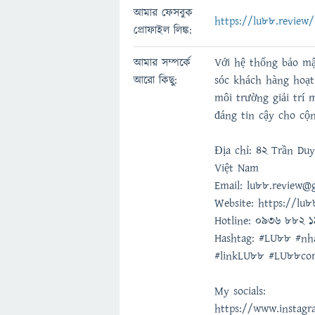
আমার ফেসবুক
https://lu88.review/
প্রোফাইল লিঙ্ক:
আমার সম্পর্কে
Với hệ thống bảo mậ
আরো কিছু:
sóc khách hàng hoạ
môi trường giải trí 
đáng tin cậy cho cộ
Địa chỉ: 42 Trần Duy
Việt Nam
Email: lu88.review@
Website: https://lu8
Hotline: 0936 882 
Hashtag: #LU88 #nh
#linkLU88 #LU88co
My socials:
https://www.instag