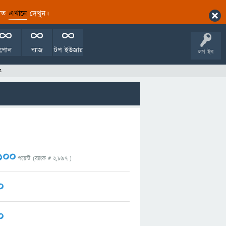
ারিত
এখানে
দেখুন।
পোল
ব্যাজ
টপ ইউজার
লগ ইন
s
100
পয়েন্ট (র‌্যাংক #
2,897
)
0
0