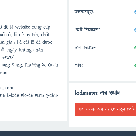
মন্তব্যসমূহঃ
Lô đề là website cung cấp
ভোট দিয়েছেনঃ
ổ số, lô đề uy tín, chất
am gia nhà cái lô đề được
দান করেছেন:
mỗi ngày không chặn.
e.news/
Quang Sung, Phường 9, Quận
প্রাপ্তঃ
tnam
il.com
lodenews এর ওয়াল
#link-lode #lo-de #trang-chu-
এই সদস্য তার ওয়ালে নতুন পোষ্