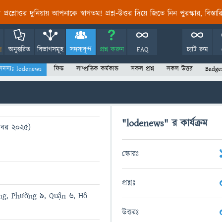
তির প্রশ্নোত্তর দুনিয়ায় আপনাকে স্বাগতম! প্রশ্ন-উত্তর দিয়ে জিতে নিন পুরস্কার, বিস্ত
!
অনুত্তরিত
বিভাগসমূহ
সদস্যবৃন্দ
প্রশ্ন করুন
FAQ
চ্যাট রুম
সদস্যঃ lodenews
ফিড
সাম্প্রতিক কর্মকান্ড
সকল প্রশ্ন
সকল উত্তর
Badge
"lodenews" র কার্যক্রম
টোবর 2025)
স্কোরঃ
প্রশ্নঃ
ng, Phường 9, Quận 6, Hồ
উত্তরঃ