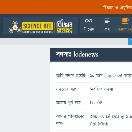
বিজ্ঞান ও প্রযুক্
বী হোম
প্রশ্ন
গরমাগরম
সদস্যঃ lodenews
আমি সদস্য হয়েছি
10 মাস (since 05 অক্
সদস্যের ধরণ
নিবন্ধিত সদস্য
আমার পূর্ণ নাম :
Lô Đề
আমার প্রতিষ্ঠানের
329 Đ. Lê Quang Su
নাম:
Chí Minh