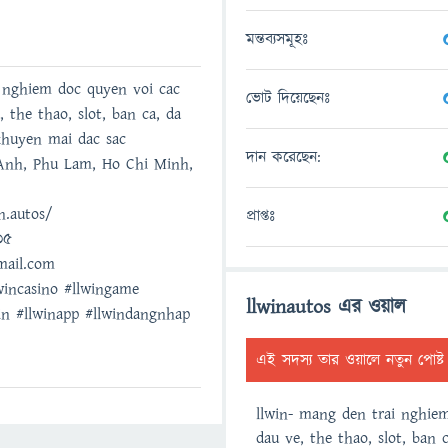
মন্তব্যসমূহঃ
i nghiem doc quyen voi cac
ভোট দিয়েছেনঃ
 the thao, slot, ban ca, da
khuyen mai dac sac
দান করেছেন:
 Anh, Phu Lam, Ho Chi Minh,
n.autos/
প্রাপ্তঃ
35
mail.com
wincasino #llwingame
llwinautos এর ওয়াল
win #llwinapp #llwindangnhap
এই সদস্য তার ওয়ালে নতুন পোষ্
llwin- mang den trai nghie
dau ve, the thao, slot, ban 