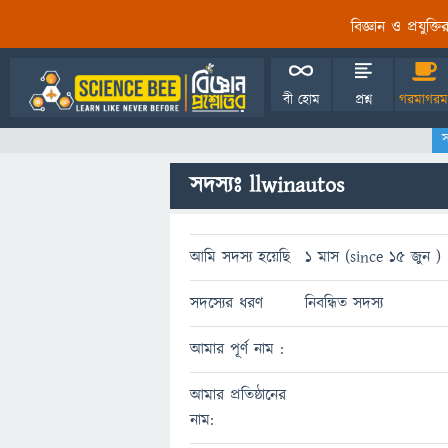
বিজ্ঞান ও প্রযুক্
বী হোম
প্রশ্ন
গরমাগরম
স
সদস্যঃ llwinautos
আমি সদস্য হয়েছি
1 মাস (since 15 জুন )
সদস্যের ধরণ
নিবন্ধিত সদস্য
আমার পূর্ণ নাম :
আমার প্রতিষ্ঠানের
নাম: