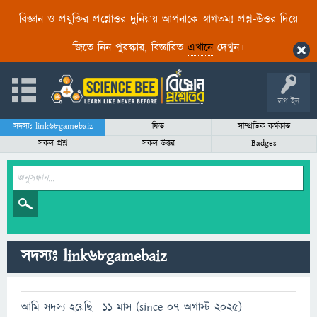
বিজ্ঞান ও প্রযুক্তির প্রশ্নোত্তর দুনিয়ায় আপনাকে স্বাগতম! প্রশ্ন-উত্তর দিয়ে
জিতে নিন পুরস্কার, বিস্তারিত
এখানে
দেখুন।
লগ ইন
সদস্যঃ link68gamebaiz
ফিড
সাম্প্রতিক কর্মকান্ড
সকল প্রশ্ন
সকল উত্তর
Badges
সদস্যঃ link68gamebaiz
আমি সদস্য হয়েছি
11 মাস (since 07 অগাস্ট 2025)