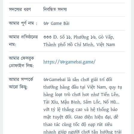
সদস্যের ধরণ
নিবন্ধিত সদস্য
আমার পূর্ণ নাম :
68 Game Bài
আমার প্রতিষ্ঠানের
333 Đ. Số 11, Phường 16, Gò Vấp,
নাম:
Thành phố Hồ Chí Minh, Việt Nam
আমার ফেসবুক
https://68gamebai.game/
প্রোফাইল লিঙ্ক:
আমার সম্পর্কে
68Gamebai là sân chơi giải trí đổi
আরো কিছু:
thưởng hàng đầu tại Việt Nam, quy tụ
hàng loạt trò chơi hot như Tiến Lên,
Tài Xỉu, Mậu Binh, Sâm Lốc, Nổ Hũ...
với tỷ lệ thắng cao và hệ thống bảo
mật tuyệt đối. Giao diện hiện đại, dễ
thao tác cùng tốc độ nạp rút siêu
nhanh giúp người chơi tận hưởng trải