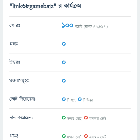
"link68gamebaiz" র কার্যক্রম
100
স্কোরঃ
পয়েন্ট (র‌্যাংক #
2,897
)
0
প্রশ্নঃ
0
উত্তরঃ
0
মন্তব্যসমূহঃ
0
0
ভোট দিয়েছেনঃ
টি প্রশ্ন,
টি উত্তর
0
0
দান করেছেন:
সম্মত ভোট,
অসম্মত ভোট
0
0
প্রাপ্তঃ
সম্মত ভোট,
অসম্মত ভোট