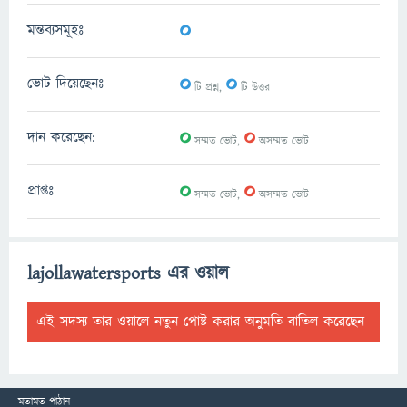
0
মন্তব্যসমূহঃ
0
0
ভোট দিয়েছেনঃ
টি প্রশ্ন,
টি উত্তর
0
0
দান করেছেন:
সম্মত ভোট,
অসম্মত ভোট
0
0
প্রাপ্তঃ
সম্মত ভোট,
অসম্মত ভোট
lajollawatersports এর ওয়াল
এই সদস্য তার ওয়ালে নতুন পোষ্ট করার অনুমতি বাতিল করেছেন
মতামত পাঠান