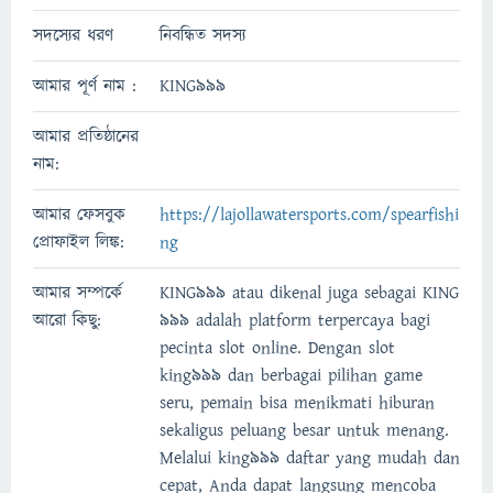
সদস্যের ধরণ
নিবন্ধিত সদস্য
আমার পূর্ণ নাম :
KING999
আমার প্রতিষ্ঠানের
নাম:
আমার ফেসবুক
https://lajollawatersports.com/spearfishi
প্রোফাইল লিঙ্ক:
ng
আমার সম্পর্কে
KING999 atau dikenal juga sebagai KING
আরো কিছু:
999 adalah platform terpercaya bagi
pecinta slot online. Dengan slot
king999 dan berbagai pilihan game
seru, pemain bisa menikmati hiburan
sekaligus peluang besar untuk menang.
Melalui king999 daftar yang mudah dan
cepat, Anda dapat langsung mencoba