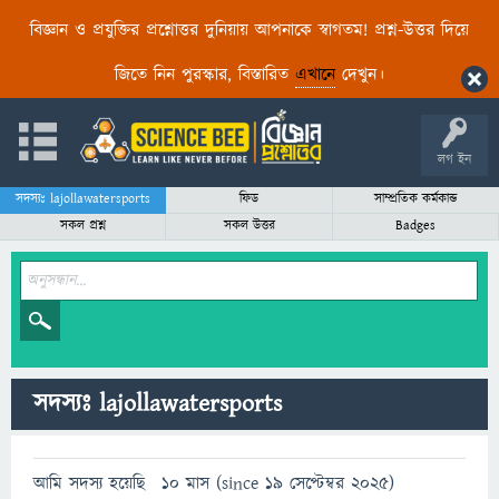
বিজ্ঞান ও প্রযুক্তির প্রশ্নোত্তর দুনিয়ায় আপনাকে স্বাগতম! প্রশ্ন-উত্তর দিয়ে
জিতে নিন পুরস্কার, বিস্তারিত
এখানে
দেখুন।
লগ ইন
সদস্যঃ lajollawatersports
ফিড
সাম্প্রতিক কর্মকান্ড
সকল প্রশ্ন
সকল উত্তর
Badges
সদস্যঃ lajollawatersports
আমি সদস্য হয়েছি
10 মাস (since 19 সেপ্টেম্বর 2025)