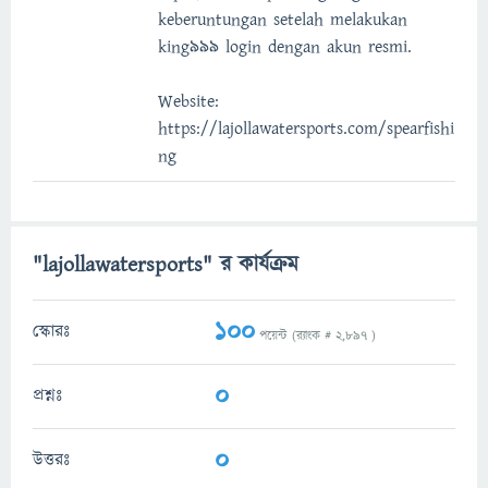
keberuntungan setelah melakukan
king999 login dengan akun resmi.
Website:
https://lajollawatersports.com/spearfishi
ng
"lajollawatersports" র কার্যক্রম
100
স্কোরঃ
পয়েন্ট (র‌্যাংক #
2,897
)
0
প্রশ্নঃ
0
উত্তরঃ