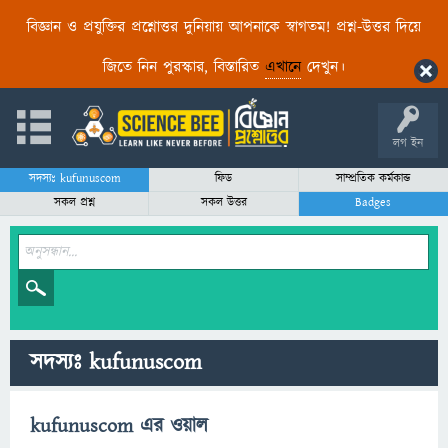
বিজ্ঞান ও প্রযুক্তির প্রশ্নোত্তর দুনিয়ায় আপনাকে স্বাগতম! প্রশ্ন-উত্তর দিয়ে
জিতে নিন পুরস্কার, বিস্তারিত
এখানে
দেখুন।
লগ ইন
সদস্যঃ kufunuscom
ফিড
সাম্প্রতিক কর্মকান্ড
সকল প্রশ্ন
সকল উত্তর
Badges
সদস্যঃ kufunuscom
kufunuscom এর ওয়াল