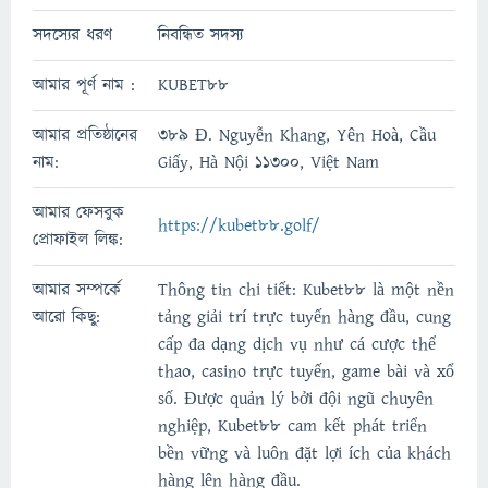
সদস্যের ধরণ
নিবন্ধিত সদস্য
আমার পূর্ণ নাম :
KUBET88
আমার প্রতিষ্ঠানের
389 Đ. Nguyễn Khang, Yên Hoà, Cầu
নাম:
Giấy, Hà Nội 11300, Việt Nam
আমার ফেসবুক
https://kubet88.golf/
প্রোফাইল লিঙ্ক:
আমার সম্পর্কে
Thông tin chi tiết: Kubet88 là một nền
আরো কিছু:
tảng giải trí trực tuyến hàng đầu, cung
cấp đa dạng dịch vụ như cá cược thể
thao, casino trực tuyến, game bài và xổ
số. Được quản lý bởi đội ngũ chuyên
nghiệp, Kubet88 cam kết phát triển
bền vững và luôn đặt lợi ích của khách
hàng lên hàng đầu.