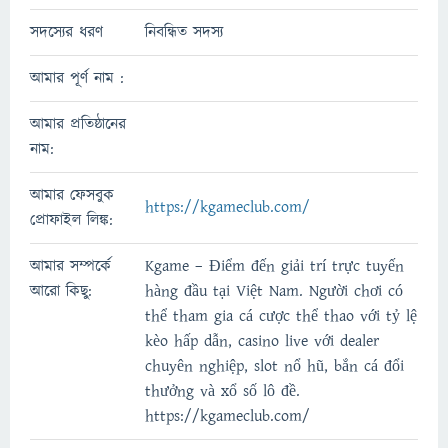
সদস্যের ধরণ
নিবন্ধিত সদস্য
আমার পূর্ণ নাম :
আমার প্রতিষ্ঠানের
নাম:
আমার ফেসবুক
https://kgameclub.com/
প্রোফাইল লিঙ্ক:
আমার সম্পর্কে
Kgame – Điểm đến giải trí trực tuyến
আরো কিছু:
hàng đầu tại Việt Nam. Người chơi có
thể tham gia cá cược thể thao với tỷ lệ
kèo hấp dẫn, casino live với dealer
chuyên nghiệp, slot nổ hũ, bắn cá đổi
thưởng và xổ số lô đề.
https://kgameclub.com/