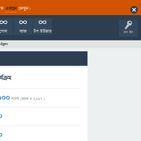
ারিত
এখানে
দেখুন।
পোল
ব্যাজ
টপ ইউজার
লগ ইন
dges
যক্রম
100
পয়েন্ট (র‌্যাংক #
2,897
)
0
0