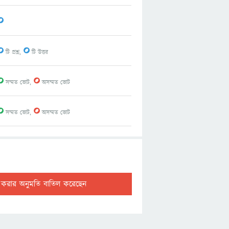
0
0
0
টি প্রশ্ন,
টি উত্তর
0
0
সম্মত ভোট,
অসম্মত ভোট
0
0
সম্মত ভোট,
অসম্মত ভোট
ট করার অনুমতি বাতিল করেছেন