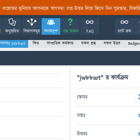
তির প্রশ্নোত্তর দুনিয়ায় আপনাকে স্বাগতম! প্রশ্ন-উত্তর দিয়ে জিতে নিন পুরস্কার, বিস্ত
!
অনুত্তরিত
বিভাগসমূহ
সদস্যবৃন্দ
প্রশ্ন করুন
FAQ
চ্যাট রুম
সদস্যঃ jw88art
ফিড
সাম্প্রতিক কর্মকান্ড
সকল প্রশ্ন
সকল উত্তর
Badges
"jw88art" র কার্যক্রম
স্কোরঃ
প্রশ্নঃ
উত্তরঃ