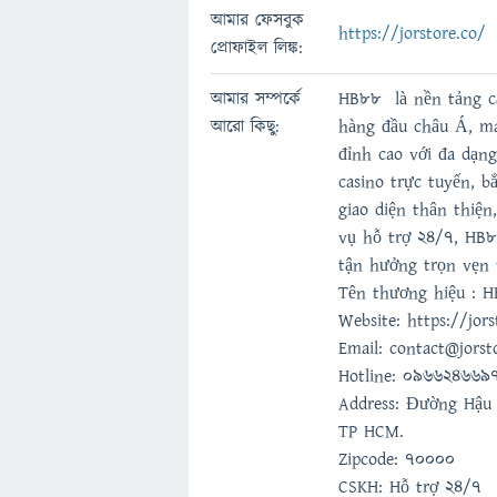
আমার ফেসবুক
https://jorstore.co/
প্রোফাইল লিঙ্ক:
আমার সম্পর্কে
HB88 là nền tảng cá
আরো কিছু:
hàng đầu châu Á, ma
đỉnh cao với đa dạng
casino trực tuyến, b
giao diện thân thiện
vụ hỗ trợ 24/7, HB
tận hưởng trọn vẹn
Tên thương hiệu : 
Website: https://jors
Email: contact@jorst
Hotline: 096624669
Address: Đường Hậu 
TP HCM.
Zipcode: 70000
CSKH: Hỗ trợ 24/7