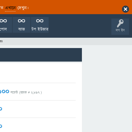
ারিত
এখানে
দেখুন।
পোল
ব্যাজ
টপ ইউজার
লগ ইন
es
100
পয়েন্ট (র‌্যাংক #
2,897
)
0
0