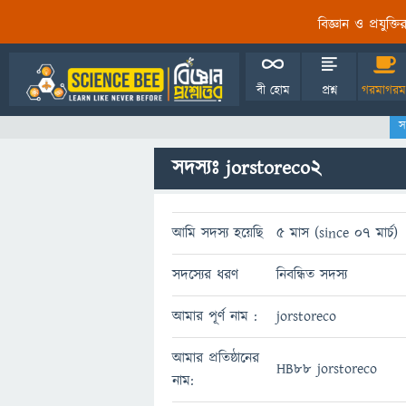
বিজ্ঞান ও প্রযুক্
বী হোম
প্রশ্ন
গরমাগরম
স
সদস্যঃ jorstoreco2
আমি সদস্য হয়েছি
5 মাস (since 07 মার্চ)
সদস্যের ধরণ
নিবন্ধিত সদস্য
আমার পূর্ণ নাম :
jorstoreco
আমার প্রতিষ্ঠানের
HB88 jorstoreco
নাম: