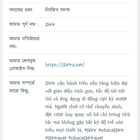
সদস্যের ধরণ
নিবন্ধিত সদস্য
আমার পূর্ণ নাম :
J188
আমার প্রতিষ্ঠানের
নাম:
আমার ফেসবুক
https://j188a.net/
প্রোফাইল লিঙ্ক:
আমার সম্পর্কে
J188 vận hành trên nền tảng hiện đại
আরো কিছু:
với giao diện tinh gọn, tốc độ tải tức
thì và ứng dụng di động cực kỳ mượt
mà. Người chơi có thể chuyển sảnh,
đặt cược hay quay nổ hũ chỉ trong tích
tắc mà không gặp bất kỳ độ trễ nào
trên mọi thiết bị. #j188 #nhacaij188
#j188anet #nhacaij188anet