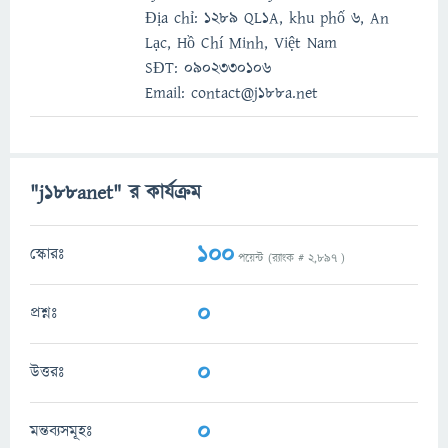
Địa chỉ: 1289 QL1A, khu phố 6, An
Lạc, Hồ Chí Minh, Việt Nam
SĐT: 0902330106
Email: contact@j188a.net
"j188anet" র কার্যক্রম
100
স্কোরঃ
পয়েন্ট (র‌্যাংক #
2,897
)
0
প্রশ্নঃ
0
উত্তরঃ
0
মন্তব্যসমূহঃ