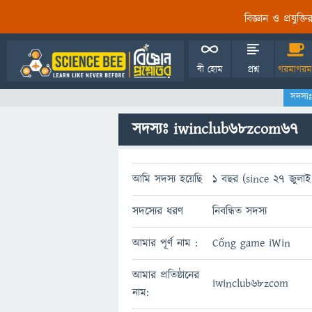
বিজ্ঞান ও প্রযুক্
বী হোম
প্রশ্ন
গরমাগরম
সদস্য
সদস্যঃ iwinclub68zcom67
আমি সদস্য হয়েছি
1 বছর (since 27 জুলা
সদস্যের ধরণ
নিবন্ধিত সদস্য
আমার পূর্ণ নাম :
Cổng game iWin
আমার প্রতিষ্ঠানের
iwinclub68zcom
নাম: