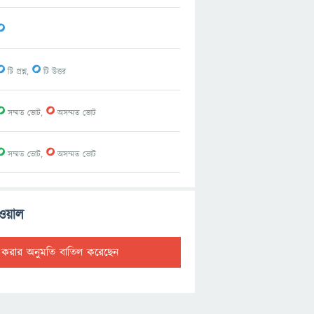
0
0
0
টি প্রশ্ন,
টি উত্তর
0
0
সম্মত ভোট,
অসম্মত ভোট
0
0
সম্মত ভোট,
অসম্মত ভোট
ওয়াল
ট করার অনুমতি বাতিল করেছেন