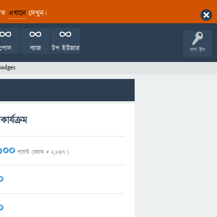
ারিত
এখানে
দেখুন।
পোল
ব্যাজ
টপ ইউজার
লগ ইন
Badges
র্যক্রম
100
পয়েন্ট (র‌্যাংক #
2,897
)
0
0