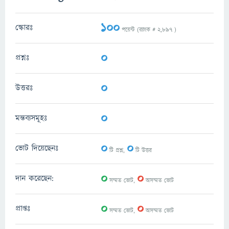
100
স্কোরঃ
পয়েন্ট (র‌্যাংক #
2,897
)
0
প্রশ্নঃ
0
উত্তরঃ
0
মন্তব্যসমূহঃ
0
0
ভোট দিয়েছেনঃ
টি প্রশ্ন,
টি উত্তর
0
0
দান করেছেন:
সম্মত ভোট,
অসম্মত ভোট
0
0
প্রাপ্তঃ
সম্মত ভোট,
অসম্মত ভোট