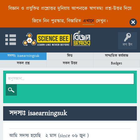
বিজ্ঞান ও প্রযুক্তির প্রশ্নোত্তর দুনিয়ায় আপনাকে স্বাগতম! প্রশ্ন-উত্তর দিয়ে
জিতে নিন পুরস্কার, বিস্তারিত
এখানে
দেখুন।
লগ ইন
সদস্যঃ isaearningsuk
ফিড
সাম্প্রতিক কর্মকান্ড
সকল প্রশ্ন
সকল উত্তর
Badges
সদস্যঃ isaearningsuk
আমি সদস্য হয়েছি
2 মাস (since 06 জুন )