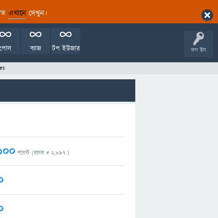
ারিত
এখানে
দেখুন।
পোল
ব্যাজ
টপ ইউজার
লগ ইন
es
100
পয়েন্ট (র‌্যাংক #
2,897
)
0
0