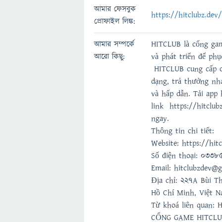
আমার ফেসবুক
https://hitclubz.dev/
প্রোফাইল লিঙ্ক:
আমার সম্পর্কে
HITCLUB là cổng gam
আরো কিছু:
và phát triển để ph
HITCLUB cung cấp cá
dạng, trả thưởng nh
và hấp dẫn. Tải app 
link https://hitclu
ngay.
Thông tin chi tiết:
Website: https://hit
Số điện thoại: 033
Email: hitclubzdev@
Địa chỉ: 227A Bùi T
Hồ Chí Minh, Việt 
Từ khoá liên quan: 
CỔNG GAME HITCLU