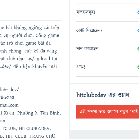
মন্তব্যসমূহঃ
e bài không ngừng cải tiến
ভোট দিয়েছেনঃ
ục vụ người chơi. Cổng game
c trò chơi game bài đa
দান করেছেন:
anh chóng, cực kỳ đa dạng
hit club cho ios/android tại
bz.dev/ để nhận khuyến mãi
প্রাপ্তঃ
clubz.dev/
hitclubzdev এর ওয়াল
8596525
gmail.com
এই সদস্য তার ওয়ালে নতুন পোষ্
hị Xuân, Phường 1, Tân Bình,
Nam
HITCLUB, HITCLUBZ.DEV,
B, HIT CLUB, TRANG CHỦ