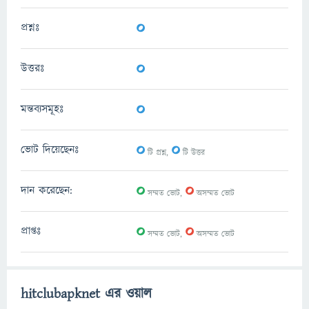
0
প্রশ্নঃ
0
উত্তরঃ
0
মন্তব্যসমূহঃ
0
0
ভোট দিয়েছেনঃ
টি প্রশ্ন,
টি উত্তর
0
0
দান করেছেন:
সম্মত ভোট,
অসম্মত ভোট
0
0
প্রাপ্তঃ
সম্মত ভোট,
অসম্মত ভোট
hitclubapknet এর ওয়াল