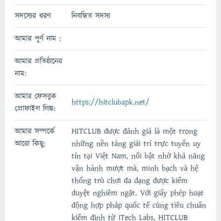
সদস্যের ধরণ
নিবন্ধিত সদস্য
আমার পূর্ণ নাম :
আমার প্রতিষ্ঠানের
নাম:
আমার ফেসবুক
https://hitclubapk.net/
প্রোফাইল লিঙ্ক:
আমার সম্পর্কে
HITCLUB được đánh giá là một trong
আরো কিছু:
những nền tảng giải trí trực tuyến uy
tín tại Việt Nam, nổi bật nhờ khả năng
vận hành mượt mà, minh bạch và hệ
thống trò chơi đa dạng được kiểm
duyệt nghiêm ngặt. Với giấy phép hoạt
động hợp pháp quốc tế cùng tiêu chuẩn
kiểm định từ iTech Labs, HITCLUB