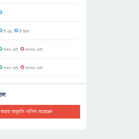
0
0
0
টি প্রশ্ন,
টি উত্তর
0
0
সম্মত ভোট,
অসম্মত ভোট
0
0
সম্মত ভোট,
অসম্মত ভোট
াল
ট করার অনুমতি বাতিল করেছেন