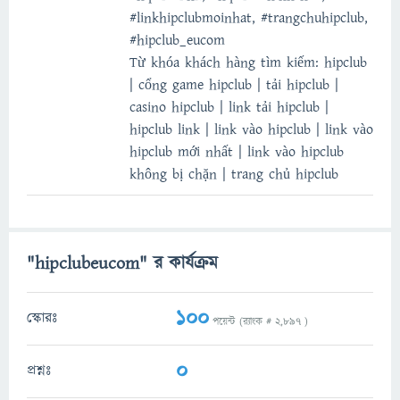
#linkhipclubmoinhat, #trangchuhipclub,
#hipclub_eucom
Từ khóa khách hàng tìm kiếm: hipclub
| cổng game hipclub | tải hipclub |
casino hipclub | link tải hipclub |
hipclub link | link vào hipclub | link vào
hipclub mới nhất | link vào hipclub
không bị chặn | trang chủ hipclub
"hipclubeucom" র কার্যক্রম
100
স্কোরঃ
পয়েন্ট (র‌্যাংক #
2,897
)
0
প্রশ্নঃ