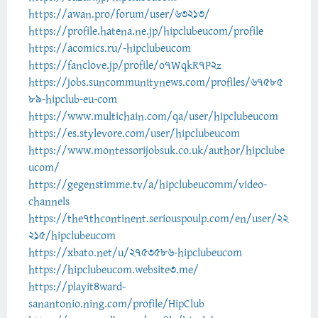
https://awan.pro/forum/user/63213/
https://profile.hatena.ne.jp/hipclubeucom/profile
https://acomics.ru/-hipclubeucom
https://fanclove.jp/profile/o7WqkR7P2z
https://jobs.suncommunitynews.com/profiles/67585
89-hipclub-eu-com
https://www.multichain.com/qa/user/hipclubeucom
https://es.stylevore.com/user/hipclubeucom
https://www.montessorijobsuk.co.uk/author/hipclube
ucom/
https://gegenstimme.tv/a/hipclubeucomm/video-
channels
https://the7thcontinent.seriouspoulp.com/en/user/22
215/hipclubeucom
https://xbato.net/u/2753586-hipclubeucom
https://hipclubeucom.website3.me/
https://playit4ward-
sanantonio.ning.com/profile/HipClub