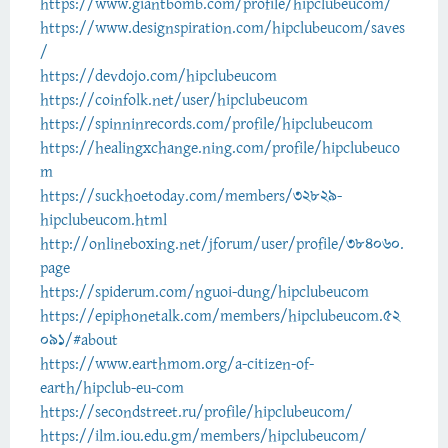
https://www.giantbomb.com/profile/hipclubeucom/
https://www.designspiration.com/hipclubeucom/saves
/
https://devdojo.com/hipclubeucom
https://coinfolk.net/user/hipclubeucom
https://spinninrecords.com/profile/hipclubeucom
https://healingxchange.ning.com/profile/hipclubeuco
m
https://suckhoetoday.com/members/32829-
hipclubeucom.html
http://onlineboxing.net/jforum/user/profile/384060.
page
https://spiderum.com/nguoi-dung/hipclubeucom
https://epiphonetalk.com/members/hipclubeucom.52
091/#about
https://www.earthmom.org/a-citizen-of-
earth/hipclub-eu-com
https://secondstreet.ru/profile/hipclubeucom/
https://ilm.iou.edu.gm/members/hipclubeucom/