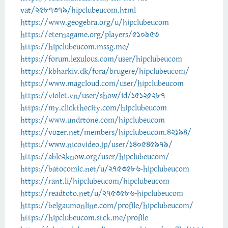
vat/2587379/hipclubeucom.html
https://www.geogebra.org/u/hipclubeucom
https://eternagame.org/players/510953
https://hipclubeucom.mssg.me/
https://forum.lexulous.com/user/hipclubeucom
https://kbharkiv.dk/fora/brugere/hipclubeucom/
https://www.magcloud.com/user/hipclubeucom
https://violet.vn/user/show/id/15125287
https://my.clickthecity.com/hipclubeucom
https://www.undrtone.com/hipclubeucom
https://vozer.net/members/hipclubeucom.42194/
https://www.nicovideo.jp/user/140545979/
https://able2know.org/user/hipclubeucom/
https://batocomic.net/u/2753586-hipclubeucom
https://rant.li/hipclubeucom/hipclubeucom
https://readtoto.net/u/2753586-hipclubeucom
https://belgaumonline.com/profile/hipclubeucom/
https://hipclubeucom.stck.me/profile