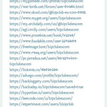
https://mygamedb.com/profile/hipclubeucom
https://war-lords.net/forum/user-50642.html
https://www.skool.com/@hipclub-eu-com-5331
https://www.myget.org/users/hipclubeucom
https://my.archdaily.com/us/@hipclubeucom
https://egl.circlly.com/users/hipclubeucom
https://www.prosebox.net/book/81163/
https://www.fundable.com/user-1176953
https://freeimage.host/hipclubeucom
https://www.rwaq.org/users/hipclubeucom
https://pc.poradna.net/users/986170200-
hipclubeucom
https://linkmix.co/39568198
https://advego.com/profile/hipclubeucom/
https://backloggery.com/hipclubeucom
https://hackaday.io/hipclubeucom?saved=true
https://hypothes.is/users/hipclubeucom
https://leetcode.com/u/hipclubeucom/
https://experiment.com/users/hhipclub