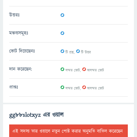
0
উত্তরঃ
0
মন্তব্যসমূহঃ
0
0
ভোট দিয়েছেনঃ
টি প্রশ্ন,
টি উত্তর
0
0
দান করেছেন:
সম্মত ভোট,
অসম্মত ভোট
0
0
প্রাপ্তঃ
সম্মত ভোট,
অসম্মত ভোট
gg88slotxyz এর ওয়াল
এই সদস্য তার ওয়ালে নতুন পোষ্ট করার অনুমতি বাতিল করেছেন