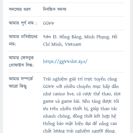
সদস্যের ধরণ
নিবন্ধিত সদস্য
আমার পূর্ণ নাম :
GG88
আমার প্রতিষ্ঠানের
730 Đ. Hồng Bàng, Minh Phụng, Hồ
নাম:
Chí Minh, Vietnam
আমার ফেসবুক
https://gg88slot.xyz/
প্রোফাইল লিঙ্ক:
আমার সম্পর্কে
Trải nghiệm giải trí trực tuyến cùng
আরো কিছু:
GG88 với nhiều chuyên mục hấp dẫn
như casino live, cá cược thể thao, slot
game và game bài. Nền tảng được tối
ưu trên nhiều thiết bị, giúp thao tác
nhanh chóng, đồng thời kết hợp hệ
thống bảo mật hiện đại để nâng cao
chất lượng trải nghiệm người dùng.