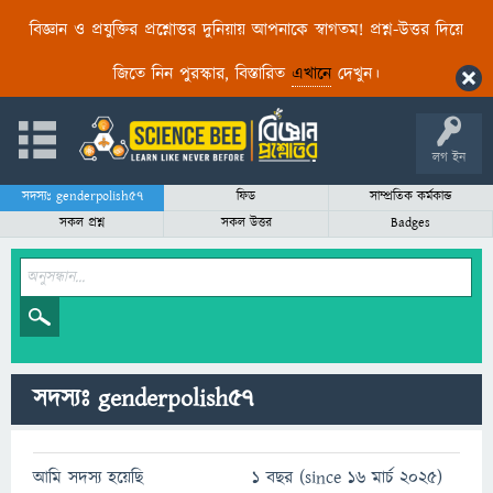
বিজ্ঞান ও প্রযুক্তির প্রশ্নোত্তর দুনিয়ায় আপনাকে স্বাগতম! প্রশ্ন-উত্তর দিয়ে
জিতে নিন পুরস্কার, বিস্তারিত
এখানে
দেখুন।
লগ ইন
সদস্যঃ genderpolish57
ফিড
সাম্প্রতিক কর্মকান্ড
সকল প্রশ্ন
সকল উত্তর
Badges
সদস্যঃ genderpolish57
আমি সদস্য হয়েছি
1 বছর (since 16 মার্চ 2025)