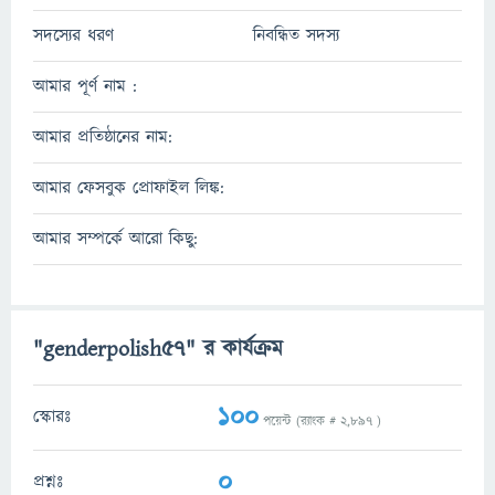
সদস্যের ধরণ
নিবন্ধিত সদস্য
আমার পূর্ণ নাম :
আমার প্রতিষ্ঠানের নাম:
আমার ফেসবুক প্রোফাইল লিঙ্ক:
আমার সম্পর্কে আরো কিছু:
"genderpolish57" র কার্যক্রম
100
স্কোরঃ
পয়েন্ট (র‌্যাংক #
2,897
)
0
প্রশ্নঃ