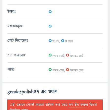
0
উত্তরঃ
0
মন্তব্যসমূহঃ
0
0
ভোট দিয়েছেনঃ
টি প্রশ্ন,
টি উত্তর
0
0
দান করেছেন:
সম্মত ভোট,
অসম্মত ভোট
0
0
প্রাপ্তঃ
সম্মত ভোট,
অসম্মত ভোট
genderpolish57 এর ওয়াল
এই ওয়ালে পোস্ট করতে চাইলে দয়া করে
লগ ইন করুন
কিংবা