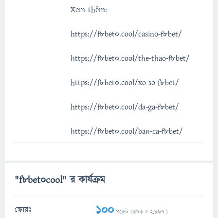
Xem thêm:
https://f8bet0.cool/casino-f8bet/
https://f8bet0.cool/the-thao-f8bet/
https://f8bet0.cool/xo-so-f8bet/
https://f8bet0.cool/da-ga-f8bet/
https://f8bet0.cool/ban-ca-f8bet/
"f8bet0cool" র কার্যক্রম
100
স্কোরঃ
পয়েন্ট (র‌্যাংক #
2,897
)