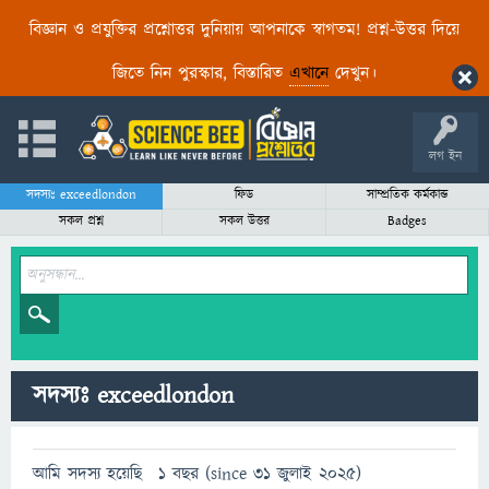
বিজ্ঞান ও প্রযুক্তির প্রশ্নোত্তর দুনিয়ায় আপনাকে স্বাগতম! প্রশ্ন-উত্তর দিয়ে
জিতে নিন পুরস্কার, বিস্তারিত
এখানে
দেখুন।
লগ ইন
সদস্যঃ exceedlondon
ফিড
সাম্প্রতিক কর্মকান্ড
সকল প্রশ্ন
সকল উত্তর
Badges
সদস্যঃ exceedlondon
আমি সদস্য হয়েছি
1 বছর (since 31 জুলাই 2025)