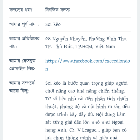
সদস্যের ধরণ
নিবন্ধিত সদস্য
আমার পূর্ণ নাম :
Soi kèo
আমার প্রতিষ্ঠানের
54 Nguyễn Khuyến, Phường Bình Thọ,
নাম:
TP. Thủ Đức, TP.HCM, Việt Nam
আমার ফেসবুক
https://www.facebook.com/exceedlondo
প্রোফাইল লিঙ্ক:
n
আমার সম্পর্কে
Soi kèo là bước quan trọng giúp người
আরো কিছু:
chơi nâng cao khả năng chiến thắng.
Từ số liệu nhà cái đến phân tích chiến
thuật, phong độ và đội hình ra sân đều
được trình bày đầy đủ. Nội dung bám
sát từng giải đấu lớn nhỏ như Ngoại
hạng Anh, C1, V-League... giúp bạn có
lựa chọn thông minh và hiệu quả.