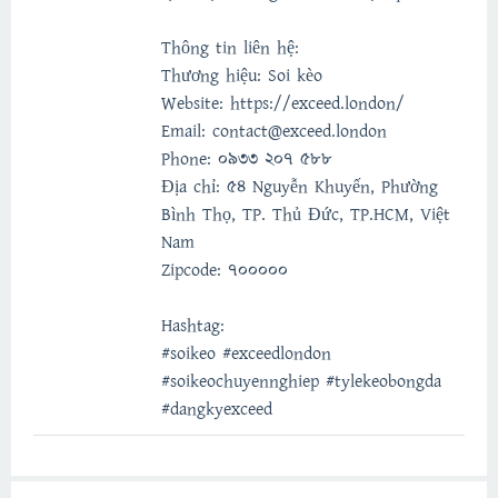
Thông tin liên hệ:
Thương hiệu: Soi kèo
Website: https://exceed.london/
Email: contact@exceed.london
Phone: 0933 207 588
Địa chỉ: 54 Nguyễn Khuyến, Phường
Bình Thọ, TP. Thủ Đức, TP.HCM, Việt
Nam
Zipcode: 700000
Hashtag:
#soikeo #exceedlondon
#soikeochuyennghiep #tylekeobongda
#dangkyexceed