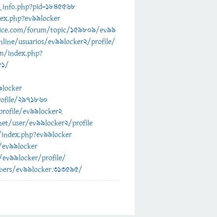
e_info.php?pid=1845568
dex.php?ev99locker
ice.com/forum/topic/159809/ev99
nline/usuarios/ev99locker2/profile/
m/index.php?
51/
9locker
rofile/2971860
profile/ev99locker2
net/user/ev99locker2/profile
/index.php?ev99locker
/ev99locker
/ev99locker/profile/
bers/ev99locker.313595/