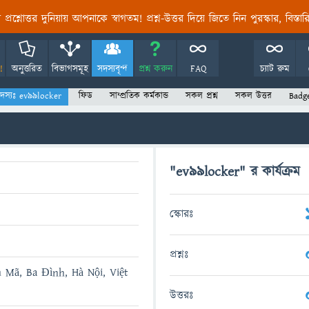
তির প্রশ্নোত্তর দুনিয়ায় আপনাকে স্বাগতম! প্রশ্ন-উত্তর দিয়ে জিতে নিন পুরস্কার, বিস্ত
!
অনুত্তরিত
বিভাগসমূহ
সদস্যবৃন্দ
প্রশ্ন করুন
FAQ
চ্যাট রুম
দস্যঃ ev99locker
ফিড
সাম্প্রতিক কর্মকান্ড
সকল প্রশ্ন
সকল উত্তর
Badg
"ev99locker" র কার্যক্রম
স্কোরঃ
প্রশ্নঃ
m Mã, Ba Đình, Hà Nội, Việt
উত্তরঃ