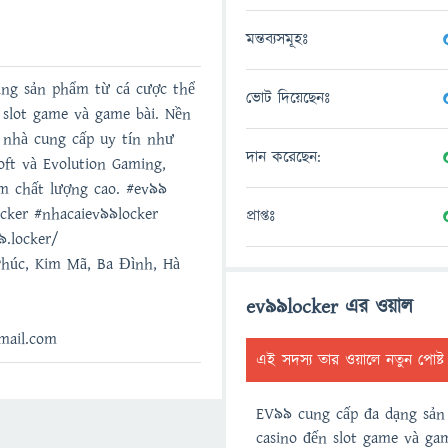
মন্তব্যসমূহঃ
ng sản phẩm từ cá cược thể
ভোট দিয়েছেনঃ
n slot game và game bài. Nền
c nhà cung cấp uy tín như
দান করেছেন:
oft và Evolution Gaming,
m chất lượng cao. #ev99
cker #nhacaiev99locker
প্রাপ্তঃ
9.locker/
 Phúc, Kim Mã, Ba Đình, Hà
ev99locker এর ওয়াল
mail.com
এই সদস্য তার ওয়ালে নতুন পোষ্
EV99 cung cấp đa dạng sản 
casino đến slot game và gam