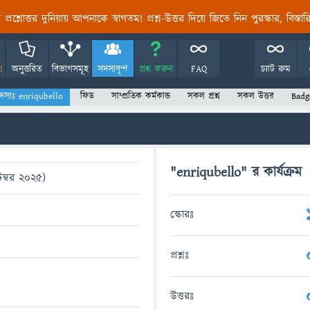
তির প্রশ্নোত্তর দুনিয়ায় আপনাকে স্বাগতম! প্রশ্ন-উত্তর দিয়ে জিতে নিন পুরস্কার, বিস্ত
!
অনুত্তরিত
বিভাগসমূহ
সদস্যবৃন্দ
প্রশ্ন করুন
FAQ
চ্যাট রুম
দস্যঃ enriqubello
ফিড
সাম্প্রতিক কর্মকান্ড
সকল প্রশ্ন
সকল উত্তর
Badg
"enriqubello" র কার্যক্রম
েম্বর 2025)
স্কোরঃ
প্রশ্নঃ
উত্তরঃ