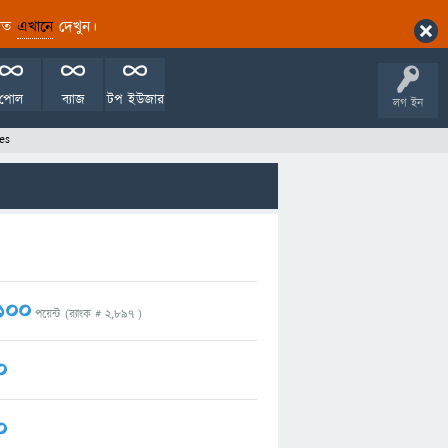
ারিত
এখানে
দেখুন।
পোল
ব্যাজ
টপ ইউজার
লগ ইন
es
100
পয়েন্ট (র‌্যাংক #
2,897
)
0
0