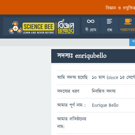
বিজ্ঞান ও প্রযুক্
বী হোম
প্রশ্ন
গরমাগরম
স
সদস্যঃ enriqubello
আমি সদস্য হয়েছি
10 মাস (since 15 সেপ্ট
সদস্যের ধরণ
নিবন্ধিত সদস্য
আমার পূর্ণ নাম :
Enrique Bello
আমার প্রতিষ্ঠানের
নাম: