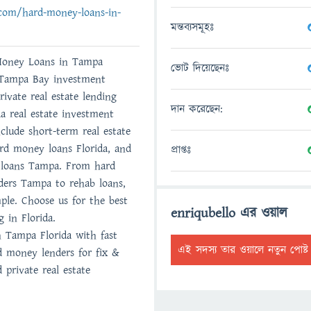
.com/hard-money-loans-in-
মন্তব্যসমূহঃ
Money Loans in Tampa
ভোট দিয়েছেনঃ
 Tampa Bay investment
rivate real estate lending
দান করেছেন:
a real estate investment
nclude short-term real estate
rd money loans Florida, and
প্রাপ্তঃ
e loans Tampa. From hard
ers Tampa to rehab loans,
le. Choose us for the best
enriqubello এর ওয়াল
 in Florida.
 Tampa Florida with fast
এই সদস্য তার ওয়ালে নতুন পোষ্
d money lenders for fix &
d private real estate