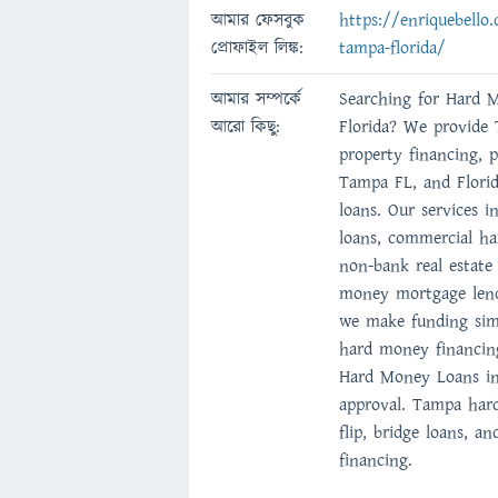
আমার ফেসবুক
https://enriquebello
প্রোফাইল লিঙ্ক:
tampa-florida/
আমার সম্পর্কে
Searching for Hard 
আরো কিছু:
Florida? We provide
property financing, p
Tampa FL, and Florid
loans. Our services i
loans, commercial ha
non-bank real estat
money mortgage lend
we make funding simp
hard money financing
Hard Money Loans in
approval. Tampa har
flip, bridge loans, an
financing.