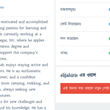
com
মন্তব্যসমূহঃ
ly motivated and accomplished
ভোট দিয়েছেনঃ
ong passion for learning and
is currently working at a
দান করেছেন:
egas, NV, where he applies
tration degree and
o support the company’s
প্রাপ্তঃ
cess.
ijah enjoys staying active and
rs. He is an enthusiastic
elijahiris এর ওয়াল
immer, and a confident
o loves camping, trekking, and
এই সদস্য তার ওয়ালে নতুন পোষ্
ds, always seeking new
ntures.
oks for new challenges and
and his knowledge. He has a