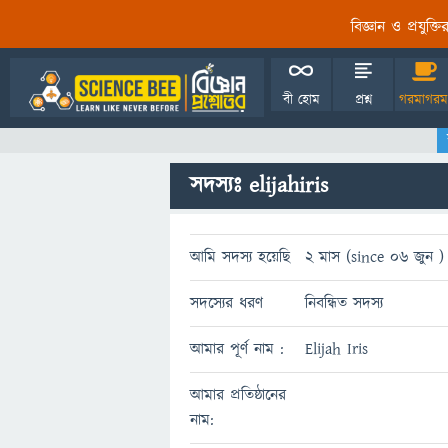
বিজ্ঞান ও প্রযুক্
বী হোম
প্রশ্ন
গরমাগরম
সদস্যঃ elijahiris
আমি সদস্য হয়েছি
2 মাস (since 06 জুন )
সদস্যের ধরণ
নিবন্ধিত সদস্য
আমার পূর্ণ নাম :
Elijah Iris
আমার প্রতিষ্ঠানের
নাম: