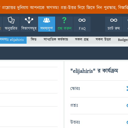
তির প্রশ্নোত্তর দুনিয়ায় আপনাকে স্বাগতম! প্রশ্ন-উত্তর দিয়ে জিতে নিন পুরস্কার, বিস্ত
!
অনুত্তরিত
বিভাগসমূহ
সদস্যবৃন্দ
প্রশ্ন করুন
FAQ
চ্যাট রুম
সদস্যঃ elijahiris
ফিড
সাম্প্রতিক কর্মকান্ড
সকল প্রশ্ন
সকল উত্তর
Badge
"elijahiris" র কার্যক্রম
স্কোরঃ
প্রশ্নঃ
উত্তরঃ