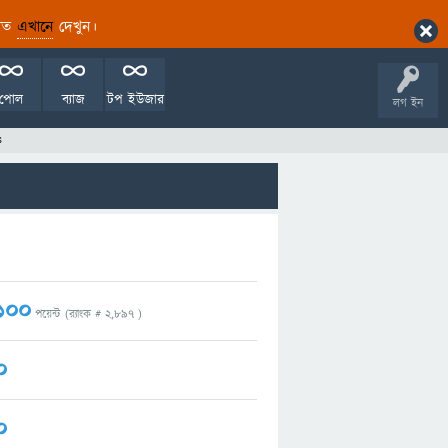
ারিত
এখানে
দেখুন।
পোল
ব্যাজ
টপ ইউজার
লগ ইন
s
100
পয়েন্ট (র‌্যাংক #
2,897
)
0
0