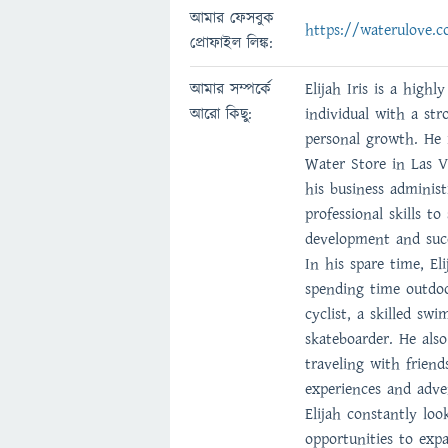
আমার ফেসবুক
https://waterulove.
প্রোফাইল লিঙ্ক:
আমার সম্পর্কে
Elijah Iris is a high
আরো কিছু:
individual with a str
personal growth. He 
Water Store in Las V
his business adminis
professional skills t
development and suc
In his spare time, El
spending time outdoo
cyclist, a skilled sw
skateboarder. He als
traveling with frien
experiences and adve
Elijah constantly lo
opportunities to exp