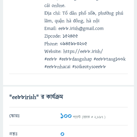
cái online.
Địa chỉ: Tổ dân phố số9, phường phú
lãm, quận hà đông, hà nội
Email: ee88.irish@gmail.com
Zipcode: 152455
Phone: 0945983205
Website: https://ee88.irish/
#ee88 #ee88dangnhap #ee88tang100k
#ee88nhacai #soikeotysoee88
"ee88irish" র কার্যক্রম
100
স্কোরঃ
পয়েন্ট (র‌্যাংক #
2,897
)
0
প্রশ্নঃ