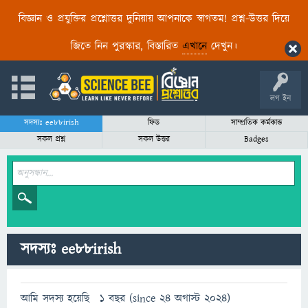
বিজ্ঞান ও প্রযুক্তির প্রশ্নোত্তর দুনিয়ায় আপনাকে স্বাগতম! প্রশ্ন-উত্তর দিয়ে
জিতে নিন পুরস্কার, বিস্তারিত
এখানে
দেখুন।
লগ ইন
সদস্যঃ ee88irish
ফিড
সাম্প্রতিক কর্মকান্ড
সকল প্রশ্ন
সকল উত্তর
Badges
সদস্যঃ ee88irish
আমি সদস্য হয়েছি
1 বছর (since 24 অগাস্ট 2024)