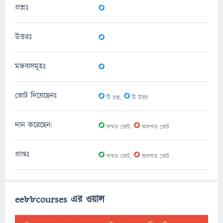
0
প্রশ্নঃ
0
উত্তরঃ
0
মন্তব্যসমূহঃ
0
0
ভোট দিয়েছেনঃ
টি প্রশ্ন,
টি উত্তর
0
0
দান করেছেন:
সম্মত ভোট,
অসম্মত ভোট
0
0
প্রাপ্তঃ
সম্মত ভোট,
অসম্মত ভোট
ee88courses এর ওয়াল