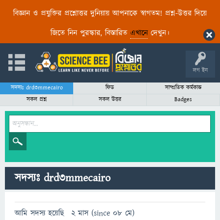
বিজ্ঞান ও প্রযুক্তির প্রশ্নোত্তর দুনিয়ায় আপনাকে স্বাগতম! প্রশ্ন-উত্তর দিয়ে
জিতে নিন পুরস্কার, বিস্তারিত
এখানে
দেখুন।
লগ ইন
সদস্যঃ drd3mmecairo
ফিড
সাম্প্রতিক কর্মকান্ড
সকল প্রশ্ন
সকল উত্তর
Badges
সদস্যঃ drd3mmecairo
আমি সদস্য হয়েছি
2 মাস (since 08 মে)