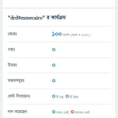
"drd3mmecairo" র কার্যক্রম
100
স্কোরঃ
পয়েন্ট (র‌্যাংক #
2,897
)
0
প্রশ্নঃ
0
উত্তরঃ
0
মন্তব্যসমূহঃ
0
0
ভোট দিয়েছেনঃ
টি প্রশ্ন,
টি উত্তর
0
0
দান করেছেন:
সম্মত ভোট,
অসম্মত ভোট