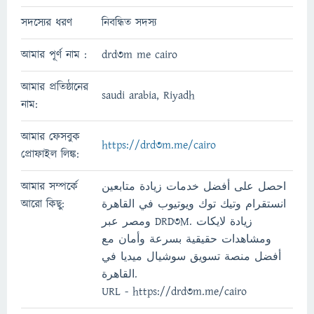
সদস্যের ধরণ
নিবন্ধিত সদস্য
আমার পূর্ণ নাম :
drd3m me cairo
আমার প্রতিষ্ঠানের
saudi arabia, Riyadh
নাম:
আমার ফেসবুক
https://drd3m.me/cairo
প্রোফাইল লিঙ্ক:
আমার সম্পর্কে
احصل على أفضل خدمات زيادة متابعين
আরো কিছু:
انستقرام وتيك توك ويوتيوب في القاهرة
ومصر عبر DRD3M. زيادة لايكات
ومشاهدات حقيقية بسرعة وأمان مع
أفضل منصة تسويق سوشيال ميديا في
القاهرة.
URL - https://drd3m.me/cairo