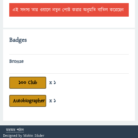
এই সদস্য তার ওয়ালে নতুন পোষ্ট করার অনুমতি বাতিল করেছেন
Badges
Bronze
100 Club
x 1
Autobiographer
x 1
মতামত পাঠান
Designed by
Mobin Sikder