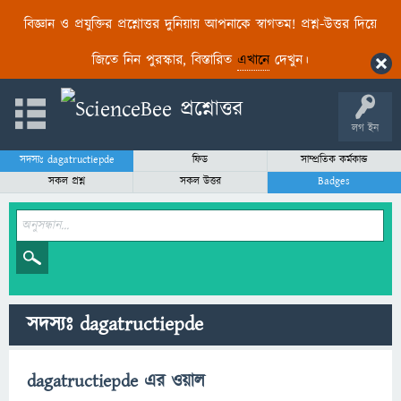
বিজ্ঞান ও প্রযুক্তির প্রশ্নোত্তর দুনিয়ায় আপনাকে স্বাগতম! প্রশ্ন-উত্তর দিয়ে
জিতে নিন পুরস্কার, বিস্তারিত
এখানে
দেখুন।
লগ ইন
সদস্যঃ dagatructiepde
ফিড
সাম্প্রতিক কর্মকান্ড
সকল প্রশ্ন
সকল উত্তর
Badges
সদস্যঃ dagatructiepde
dagatructiepde এর ওয়াল