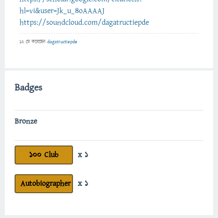
hl=vi&user=Jk_u_4oAAAAJ
https://soundcloud.com/dagatructiepde
12 মে
করেছেন
dagatructiepde
Badges
Bronze
100 Club
x 1
Autobiographer
x 1