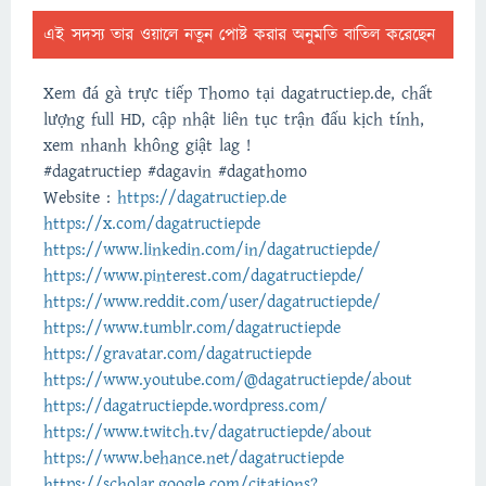
এই সদস্য তার ওয়ালে নতুন পোষ্ট করার অনুমতি বাতিল করেছেন
Xem đá gà trực tiếp Thomo tại dagatructiep.de, chất
lượng full HD, cập nhật liên tục trận đấu kịch tính,
xem nhanh không giật lag !
#dagatructiep #dagavin #dagathomo
Website :
https://dagatructiep.de
https://x.com/dagatructiepde
https://www.linkedin.com/in/dagatructiepde/
https://www.pinterest.com/dagatructiepde/
https://www.reddit.com/user/dagatructiepde/
https://www.tumblr.com/dagatructiepde
https://gravatar.com/dagatructiepde
https://www.youtube.com/@dagatructiepde/about
https://dagatructiepde.wordpress.com/
https://www.twitch.tv/dagatructiepde/about
https://www.behance.net/dagatructiepde
https://scholar.google.com/citations?