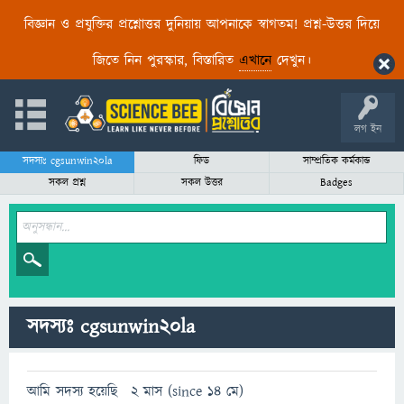
বিজ্ঞান ও প্রযুক্তির প্রশ্নোত্তর দুনিয়ায় আপনাকে স্বাগতম! প্রশ্ন-উত্তর দিয়ে
জিতে নিন পুরস্কার, বিস্তারিত
এখানে
দেখুন।
লগ ইন
সদস্যঃ cgsunwin20la
ফিড
সাম্প্রতিক কর্মকান্ড
সকল প্রশ্ন
সকল উত্তর
Badges
সদস্যঃ cgsunwin20la
আমি সদস্য হয়েছি
2 মাস (since 14 মে)