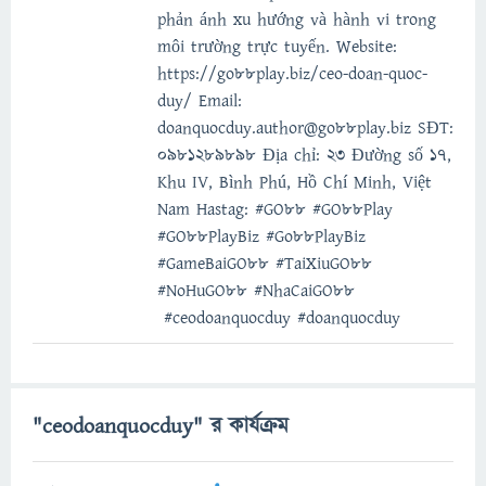
phản ánh xu hướng và hành vi trong
môi trường trực tuyến. Website:
https://go88play.biz/ceo-doan-quoc-
duy/ Email:
doanquocduy.author@go88play.biz SĐT:
0981289898 Địa chỉ: 23 Đường số 17,
Khu IV, Bình Phú, Hồ Chí Minh, Việt
Nam Hastag: #GO88 #GO88Play
#GO88PlayBiz #Go88PlayBiz
#GameBaiGO88 #TaiXiuGO88
#NoHuGO88 #NhaCaiGO88
#ceodoanquocduy #doanquocduy
"ceodoanquocduy" র কার্যক্রম