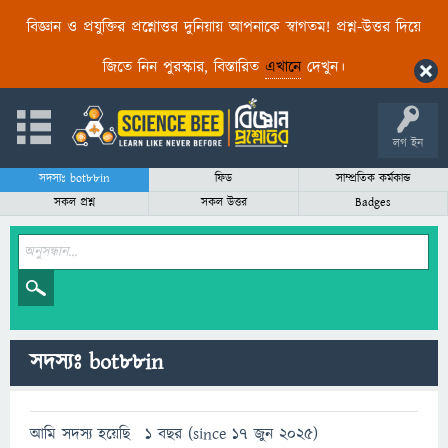
বিজ্ঞান ও প্রযুক্তির প্রশ্নোত্তর দুনিয়ায় আপনাকে স্বাগতম! প্রশ্ন-উত্তর দিয়ে
জিতে নিন পুরস্কার, বিস্তারিত
এখানে
দেখুন।
লগ ইন
সদস্যঃ bot88in
ফিড
সাম্প্রতিক কর্মকান্ড
সকল প্রশ্ন
সকল উত্তর
Badges
সদস্যঃ bot88in
আমি সদস্য হয়েছি
1 বছর (since 17 জুন 2025)