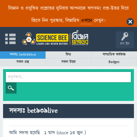
বিজ্ঞান ও প্রযুক্তির প্রশ্নোত্তর দুনিয়ায় আপনাকে স্বাগতম! প্রশ্ন-উত্তর দিয়ে
জিতে নিন পুরস্কার, বিস্তারিত
এখানে
দেখুন।
লগ ইন
সদস্যঃ bet939live
ফিড
সাম্প্রতিক কর্মকান্ড
সকল প্রশ্ন
সকল উত্তর
Badges
সদস্যঃ bet939live
আমি সদস্য হয়েছি
1 মাস (since 13 জুন )