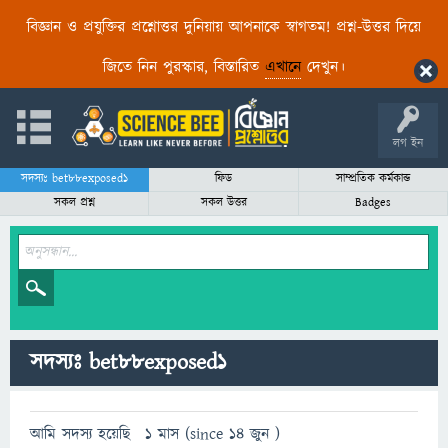
বিজ্ঞান ও প্রযুক্তির প্রশ্নোত্তর দুনিয়ায় আপনাকে স্বাগতম! প্রশ্ন-উত্তর দিয়ে
জিতে নিন পুরস্কার, বিস্তারিত
এখানে
দেখুন।
লগ ইন
সদস্যঃ bet88exposed1
ফিড
সাম্প্রতিক কর্মকান্ড
সকল প্রশ্ন
সকল উত্তর
Badges
সদস্যঃ bet88exposed1
আমি সদস্য হয়েছি
1 মাস (since 14 জুন )