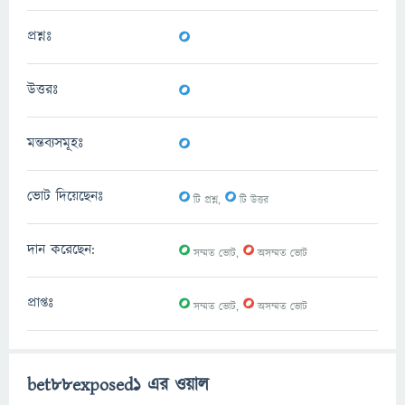
0
প্রশ্নঃ
0
উত্তরঃ
0
মন্তব্যসমূহঃ
0
0
ভোট দিয়েছেনঃ
টি প্রশ্ন,
টি উত্তর
0
0
দান করেছেন:
সম্মত ভোট,
অসম্মত ভোট
0
0
প্রাপ্তঃ
সম্মত ভোট,
অসম্মত ভোট
bet88exposed1 এর ওয়াল