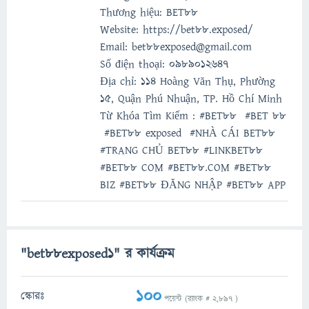
Thương hiệu: BET88
Website: https://bet88.exposed/
Email: bet88exposed@gmail.com
Số điện thoại: 0989012647
Địa chỉ: 114 Hoàng Văn Thụ, Phường
15, Quận Phú Nhuận, TP. Hồ Chí Minh
Từ Khóa Tìm Kiếm : #BET88 #BET 88
#BET88 exposed #NHÀ CÁI BET88
#TRANG CHỦ BET88 #LINKBET88
#BET88 COM #BET88.COM #BET88
BIZ #BET88 ĐĂNG NHẬP #BET88 APP
"bet88exposed1" র কার্যক্রম
100
স্কোরঃ
পয়েন্ট (র‌্যাংক #
2,897
)