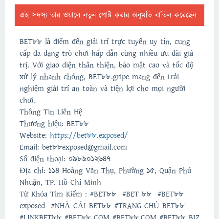
এই সদস্য তার ওয়ালে নতুন পোষ্ট করার অনুমতি বাতিল করেছেন
BET88 là điểm đến giải trí trực tuyến uy tín, cung
cấp đa dạng trò chơi hấp dẫn cùng nhiều ưu đãi giá
trị. Với giao diện thân thiện, bảo mật cao và tốc độ
xử lý nhanh chóng, BET88.gripe mang đến trải
nghiệm giải trí an toàn và tiện lợi cho mọi người
chơi.
Thông Tin Liên Hệ
Thương hiệu: BET88
Website:
https://bet88.exposed/
Email: bet88exposed@gmail.com
Số điện thoại: 0989012647
Địa chỉ: 114 Hoàng Văn Thụ, Phường 15, Quận Phú
Nhuận, TP. Hồ Chí Minh
Từ Khóa Tìm Kiếm : #BET88 #BET 88 #BET88
exposed #NHÀ CÁI BET88 #TRANG CHỦ BET88
#LINKBET88 #BET88 COM #BET88.COM #BET88 BIZ