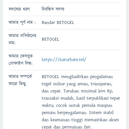
সদস্যের ধরণ
নিবন্ধিত সদস্য
আমার পূর্ণ নাম :
Bandar BETOGEL
আমার প্রতিষ্ঠানের
BETOGEL
নাম:
আমার ফেসবুক
https://chaturbate.tel/
প্রোফাইল লিঙ্ক:
আমার সম্পর্কে
BETOGEL menghadirkan pengalaman
আরো কিছু:
togel online yang aman, transparan,
dan cepat. Taruhan minimal 100 Rp,
transaksi mudah, hasil terpublikasi tepat
waktu, cocok untuk pemula maupun
pemain berpengalaman. Sistem stabil
dan keamanan tinggi memastikan akses
cepat dan permainan fair.