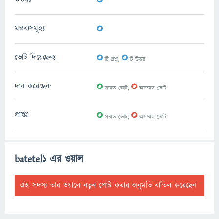
0
মন্তব্যসমূহঃ
0
0
ভোট দিয়েছেনঃ
টি প্রশ্ন,
টি উত্তর
0
0
দান করেছেন:
সম্মত ভোট,
অসম্মত ভোট
0
0
প্রাপ্তঃ
সম্মত ভোট,
অসম্মত ভোট
batetel1 এর ওয়াল
এই সদস্য তার ওয়ালে নতুন পোষ্ট করার অনুমতি বাতিল করেছেন